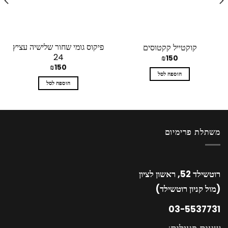
פיקוס גומי שחור שלישיה עציץ
קוקטייל קקטוסים
24
₪
150
₪
150
הוספה לסל
הוספה לסל
משתלת פרימיום
רוטשילד 52, ראשון לציון
(מול קניון רוטשילד)
03-5537731