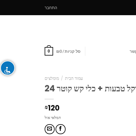
התחבר
0
שר
סל קניות /
0
₪
עמוד הבית
/
מומלצים
קל טבעות + כלי קש קוטר 24
120
₪
המלאי אזל