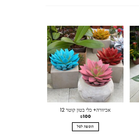
אכיוורה+ כלי בטון קוטר 12
קלתאה אורנטה + קר
₪
100
₪
100
הוספה לסל
הוספה 