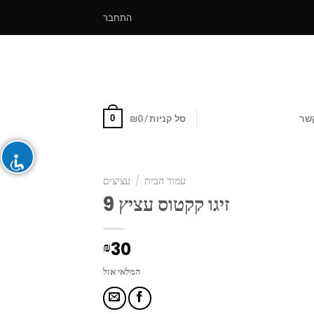
התחבר
0
שר
סל קניות /
0
₪
עמוד הבית
/
עציצים
זיגו קקטוס עציץ 9
30
₪
המלאי אזל