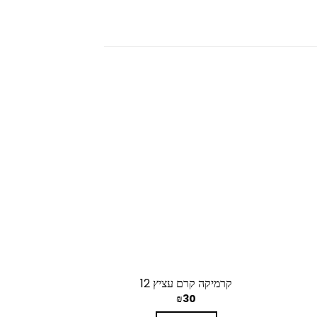
קרמיקה קרם עציץ 12
תחתית 
–
₪
5
₪
30