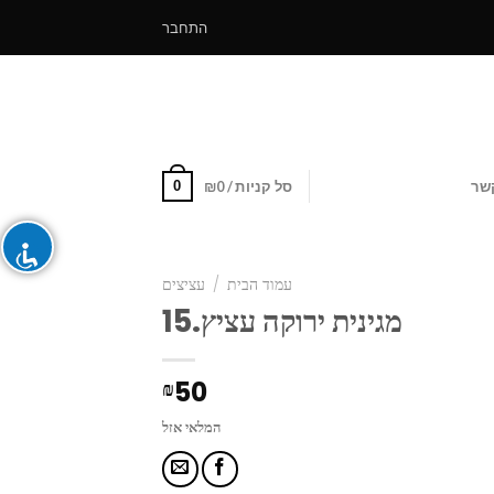
התחבר
0
שר
סל קניות /
0
₪
עמוד הבית
/
עציצים
מגינית ירוקה עציץ.15
50
₪
המלאי אזל