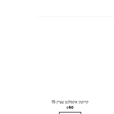
קרוטון אקסלנט עציץ 15
קלתאה אורנטה 
₪
50
₪
60