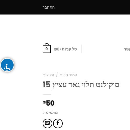
התחבר
0
שר
סל קניות /
0
₪
עמוד הבית
/
עציצים
סוקולנט תלוי גאד עציץ 15
50
₪
המלאי אזל