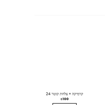
קרמיקה + צלחת קוטר 24
אדנית פלסטיק + צלחת ר
₪
30
₪
100