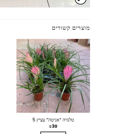
מוצרים קשורים
טלנזיה “אניטה” עציץ 5
₪
30