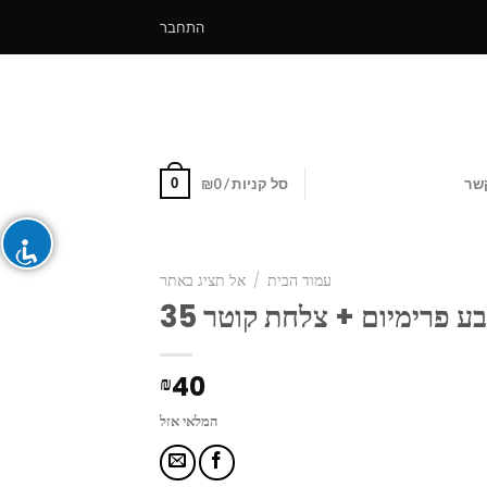
התחבר
0
שר
סל קניות /
0
₪
עמוד הבית
/
אל תציג באתר
ע פרימיום + צלחת קוטר 35
40
₪
המלאי אזל