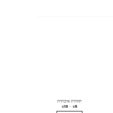
תחתית איכותית
קרמיקה קוטר 15 ללא חור
₪
60
₪
10
–
₪
5