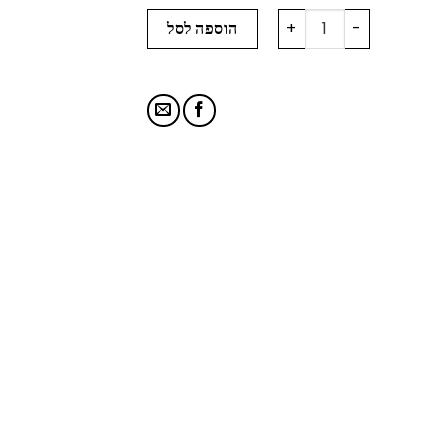
כמות של פלסטיק פרימיום + צלחת קוטר 35
הוספה לסל