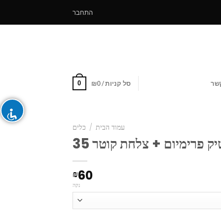
התחבר
0
שר
סל קניות /
0
₪
עמוד הבית
/
כלים
ק פרימיום + צלחת קוטר 35
60
₪
נקה